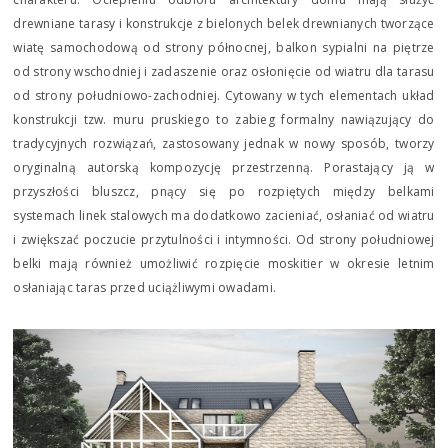
drewniane tarasy i konstrukcje z bielonych belek drewnianych tworzące
wiatę samochodową od strony północnej, balkon sypialni na piętrze
od strony wschodniej i zadaszenie oraz osłonięcie od wiatru dla tarasu
od strony południowo-zachodniej. Cytowany w tych elementach układ
konstrukcji tzw. muru pruskiego to zabieg formalny nawiązujący do
tradycyjnych rozwiązań, zastosowany jednak w nowy sposób, tworzy
oryginalną autorską kompozycję przestrzenną. Porastający ją w
przyszłości bluszcz, pnący się po rozpiętych między belkami
systemach linek stalowych ma dodatkowo zacieniać, osłaniać od wiatru
i zwiększać poczucie przytulności i intymności. Od strony południowej
belki mają również umożliwić rozpięcie moskitier w okresie letnim
osłaniając taras przed uciążliwymi owadami.