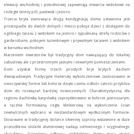
elewacji wschodniej i południowej zapewniają otwarcia widokowe na
rozległe tereny pól, pastwisk i jezioro.
Trzecia bryła stanowiąca drugą kondygnację domu ustawiona jest
prostopadle do dwóch dolnych i mieści pokoje dzieci z dostępem do
ogólnego tarasu z widokiem na jezioro i sypialnianą strefę rodziców z
garderobami, pokojem łazienkowym i prywatnym tarasem z widokiem
w kierunku wschodnim.
Marzeniem inwestorów był tradycyjny dom nawiązujący do lokalnej
zabudowy ale z przestronnymi jasnymi i otwartymi pomieszczeniami.
Dom uzyskał formę trzech prostych brył krytych dachem
dwuspadowym. Tradycyjne materiały wykończeniowe zastosowano w
nieoczywistej formie lub kolorze dzięki czemu odbiór całości przybliża
dom do rozwiązań bardziej nowoczesnych. Charakterystyczną dla
regionu dachówkę karpiówkę zaprojektowano w kolorze jasnoszarym,
a ręcznie formowaną cegłę klinkierową na wykończenie ścian
zewnętrznych wybrano w niestandardowym wydłużonym formacie.
Stosowane w tradycyjnej stolarce okiennej szprosy wstawione w duże
przeszklenia stolarki aluminiowej nadają odmiennego i oryginalnego
charakteru. Ociepleniu odbioru architektury domu mają służyć