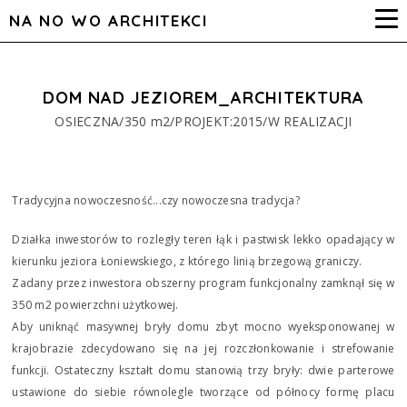
NA NO WO ARCHITEKCI
DOM NAD JEZIOREM_ARCHITEKTURA
OSIECZNA/350 m2/PROJEKT:2015/W REALIZACJI
Tradycyjna nowoczesność...czy nowoczesna tradycja?
Działka inwestorów to rozległy teren łąk i pastwisk lekko opadający w
kierunku jeziora Łoniewskiego, z którego linią brzegową graniczy.
Zadany przez inwestora obszerny program funkcjonalny zamknął się w
350 m2 powierzchni użytkowej.
Aby uniknąć masywnej bryły domu zbyt mocno wyeksponowanej w
krajobrazie zdecydowano się na jej rozczłonkowanie i strefowanie
funkcji. Ostateczny kształt domu stanowią trzy bryły: dwie parterowe
ustawione do siebie równolegle tworzące od północy formę placu