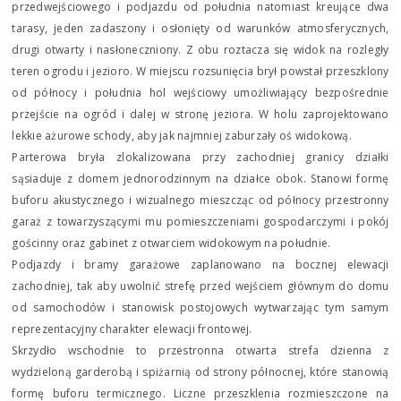
przedwejściowego i podjazdu od południa natomiast kreujące dwa
tarasy, jeden zadaszony i osłonięty od warunków atmosferycznych,
drugi otwarty i nasłoneczniony. Z obu roztacza się widok na rozległy
teren ogrodu i jezioro. W miejscu rozsunięcia brył powstał przeszklony
od północy i południa hol wejściowy umożliwiający bezpośrednie
przejście na ogród i dalej w stronę jeziora. W holu zaprojektowano
lekkie ażurowe schody, aby jak najmniej zaburzały oś widokową.
Parterowa bryła zlokalizowana przy zachodniej granicy działki
sąsiaduje z domem jednorodzinnym na działce obok. Stanowi formę
buforu akustycznego i wizualnego mieszcząc od północy przestronny
garaż z towarzyszącymi mu pomieszczeniami gospodarczymi i pokój
gościnny oraz gabinet z otwarciem widokowym na południe.
Podjazdy i bramy garażowe zaplanowano na bocznej elewacji
zachodniej, tak aby uwolnić strefę przed wejściem głównym do domu
od samochodów i stanowisk postojowych wytwarzając tym samym
reprezentacyjny charakter elewacji frontowej.
Skrzydło wschodnie to przestronna otwarta strefa dzienna z
wydzieloną garderobą i spiżarnią od strony północnej, które stanowią
formę buforu termicznego. Liczne przeszklenia rozmieszczone na